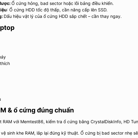
được:
Ổ cứng hỏng, bad sector hoặc lỗi bảng điều khiển.
liệu
: Ổ cứng HDD tốc độ thấp, cần nâng cấp lên SSD.
g:
Dấu hiệu vật lý của ổ cứng HDD sắp chết – cần thay ngay.
aptop
máy
thích
u
RAM & ổ cứng đúng chuẩn
t RAM với Memtest86, kiểm tra ổ cứng bằng CrystalDiskInfo, HD Tu
vệ sinh khe RAM, lắp lại đúng kỹ thuật. Ổ cứng bị bad sector nhẹ s