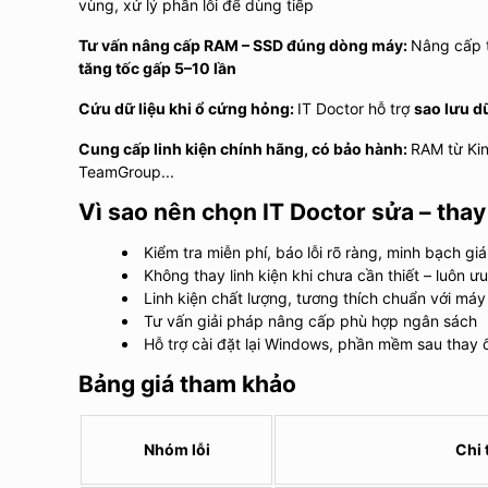
vùng, xử lý phần lỗi để dùng tiếp
Tư vấn nâng cấp RAM – SSD đúng dòng máy:
Nâng cấp 
tăng tốc gấp 5–10 lần
Cứu dữ liệu khi ổ cứng hỏng:
IT Doctor hỗ trợ
sao lưu dữ
Cung cấp linh kiện chính hãng, có bảo hành:
RAM từ Kin
TeamGroup...
Vì sao nên chọn IT Doctor sửa – tha
Kiểm tra miễn phí, báo lỗi rõ ràng, minh bạch giá
Không thay linh kiện khi chưa cần thiết – luôn ưu
Linh kiện chất lượng, tương thích chuẩn với máy
Tư vấn giải pháp nâng cấp phù hợp ngân sách
Hỗ trợ cài đặt lại Windows, phần mềm sau thay 
Bảng giá tham khảo
Nhóm lỗi
Chi t