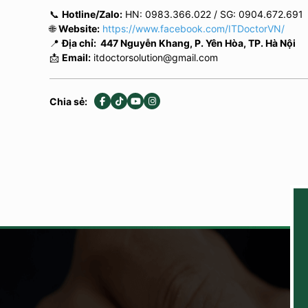
📞
Hotline/Zalo:
HN: 0983.366.022
/
SG: 0904.672.691
🌐
Website:
https://www.facebook.com/ITDoctorVN/
📍
Địa chỉ: 447 Nguyễn Khang, P. Yên Hòa, TP. Hà Nội
📩
Email:
itdoctorsolution@gmail.com
Chia sẻ: