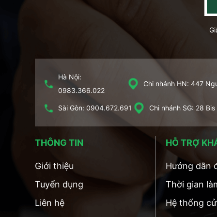
Gi
Hà Nội:
Chi nhánh HN: 447 Ngu
0983.366.022
Sài Gòn: 0904.672.691
Chi nhánh SG: 28 Bis
THÔNG TIN
HỖ TRỢ KH
Giới thiệu
Hướng dẫn đ
Tuyển dụng
Thời gian là
Liên hệ
Hệ thống cử