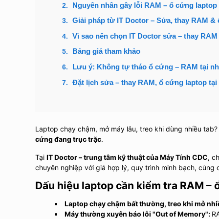
Nguyên nhân gây lỗi RAM – ổ cứng laptop
Giải pháp từ IT Doctor – Sửa, thay RAM &
Vì sao nên chọn IT Doctor sửa – thay RAM
Bảng giá tham khảo
Lưu ý: Không tự tháo ổ cứng – RAM tại nh
Đặt lịch sửa – thay RAM, ổ cứng laptop tại
Laptop chạy chậm, mở máy lâu, treo khi dùng nhiều tab? 
cứng đang trục trặc
.
Tại
IT Doctor – trung tâm kỹ thuật của Máy Tính CDC
, c
chuyên nghiệp với giá hợp lý, quy trình minh bạch, cùng 
Dấu hiệu laptop cần kiểm tra RAM – 
Laptop chạy chậm bất thường, treo khi mở nh
Máy thường xuyên báo lỗi "Out of Memory":
RA