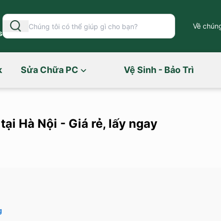
Về chúng
s
k
Sửa Chữa PC
Vệ Sinh - Bảo Trì
i Hà Nội - Giá rẻ, lấy ngay
g