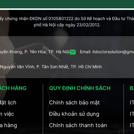
ấy chứng nhận ĐKDN số 0105801222 do Sở Kế hoạch và Đầu tư Th
phố Hà Nội cấp ngày 23/02/2012.
yễn Khang, P. Yên Hòa, TP. Hà Nội
Email: itdoctorsolution@gm
 Nguyễn Văn Vĩnh, P. Tân Sơn Nhất, TP. Hồ Chí Minh
ÁCH HÀNG
QUY ĐỊNH CHÍNH SÁCH
B
ặt lịch
Chính sách bảo mật
I
m việc
Điều khoản sử dụng
I
a hàng
Chính sách thanh toán
I