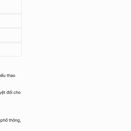
nếu thao
yệt đối cho
 phổ thông,