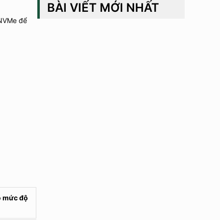
BÀI VIẾT MỚI NHẤT
 NVMe để
o mức độ