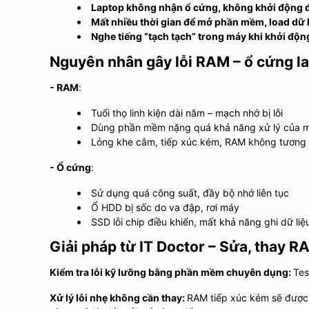
Laptop không nhận ổ cứng, không khởi động 
Mất nhiều thời gian để mở phần mềm, load dữ 
Nghe tiếng “tạch tạch” trong máy khi khởi độn
Nguyên nhân gây lỗi RAM – ổ cứng l
- RAM
:
Tuổi thọ linh kiện dài năm – mạch nhớ bị lỗi
Dùng phần mềm nặng quá khả năng xử lý của 
Lỏng khe cắm, tiếp xúc kém, RAM không tương 
- Ổ cứng
:
Sử dụng quá công suất, đầy bộ nhớ liên tục
Ổ HDD bị sốc do va đập, rơi máy
SSD lỗi chip điều khiển, mất khả năng ghi dữ liệ
Giải pháp từ IT Doctor – Sửa, thay 
Kiểm tra lỗi kỹ lưỡng bằng phần mềm chuyên dụng:
Tes
Xử lý lỗi nhẹ không cần thay:
RAM tiếp xúc kém sẽ được 