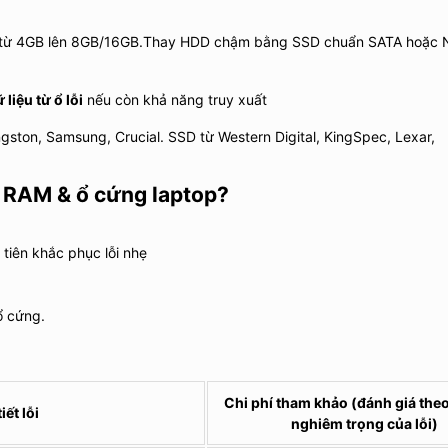
từ 4GB lên 8GB/16GB.Thay HDD chậm bằng SSD chuẩn SATA hoặc
 liệu từ ổ lỗi
nếu còn khả năng truy xuất
gston, Samsung, Crucial. SSD từ Western Digital, KingSpec, Lexar,
y RAM & ổ cứng laptop?
 tiên khắc phục lỗi nhẹ
ổ cứng.
Chi phí tham khảo
(đánh giá the
iết lỗi
nghiêm trọng của lỗi)