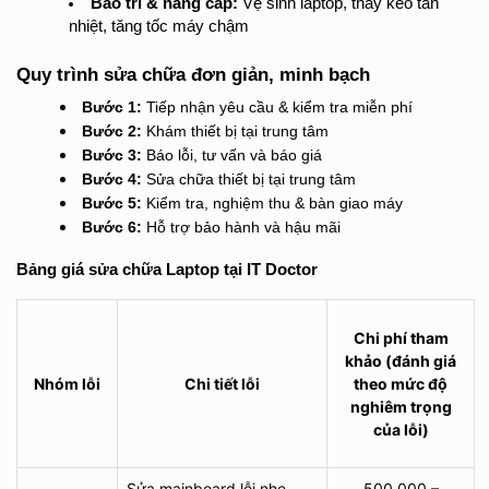
Bảo trì & nâng cấp:
 Vệ sinh laptop, thay keo tản 
nhiệt, tăng tốc máy chậm
Quy trình sửa chữa đơn giản, minh bạch
Bước 1:
Tiếp nhận yêu cầu & kiểm tra miễn phí
Bước 2:
Khám thiết bị tại trung tâm
Bước 3:
Báo lỗi, tư vấn và báo giá
Bước 4:
Sửa chữa thiết bị tại trung tâm
Bước 5:
Kiểm tra, nghiệm thu & bàn giao máy
Bước 6:
Hỗ trợ bảo hành và hậu mãi
Bảng giá sửa chữa Laptop tại IT Doctor
Chi phí tham
khảo
(đánh giá
Nhóm lỗi
Chi tiết lỗi
theo mức độ
nghiêm trọng
của lỗi)
Sửa mainboard lỗi nhẹ
500.000 –