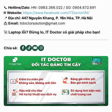
📞
Hotline/Zalo:
HN: 0983.366.022
/
SG: 0904.672.691
🌐
Website:
https://www.facebook.com/ITDoctorVN/
📍
Địa chỉ: 447 Nguyễn Khang, P. Yên Hòa, TP. Hà Nội
📩
Email:
itdoctorsolution@gmail.com
🚀 
Laptop lỗi? Đừng lo, IT Doctor có giải pháp cho bạn!
Chia sẻ: